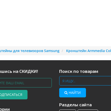
тейны для телевизоров Samsung
Кронштейн Armmedia Cob
шись на СКИДКИ!
Поиск по товарам
НАЙТИ
ОДПИСАТЬСЯ
Разделы сайта
Телевизоры Samsung с изогнутым
Читать далее
ории