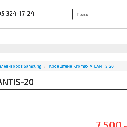
95 324-17-24
АК ВЫБРАТЬ?
ПОЧЕМУ SAMSUNG?
О НАС
ОТЗЫВ
елевизоров Samsung
Кронштейн Kromax ATLANTIS-20
ANTIS-20
7 500
р