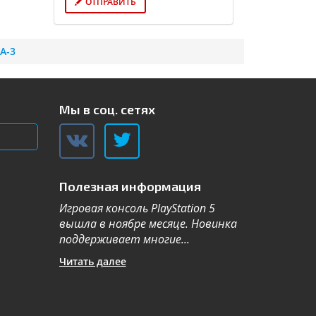
ОТПРАВИТЬ
A-3
Мы в соц. сетях
Полезная информация
Игровая консоль PlayStation 5
Компания Sa
вышла в ноябре месяце. Новинка
каталог теле
поддерживает многие...
новой серии 2
Читать далее
Читать далее