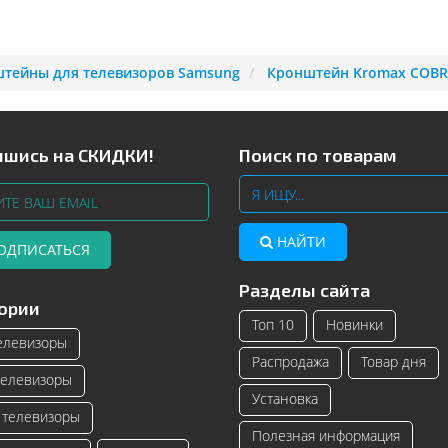
тейны для телевизоров Samsung
Кронштейн Kromax COBR
шись на СКИДКИ!
Поиск по товарам
НАЙТИ
ОДПИСАТЬСЯ
Разделы сайта
Телевизоры Samsung с изогнутым
Читать далее
ории
экраном – инновационные модели
Топ 10
Новинки
телевизоро...
елевизоры
Распродажа
Товар дня
Читать далее
елевизоры
Установка
телевизоры
Полезная информация