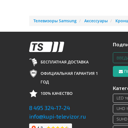
Телевизоры Samsung
Аксессуары
Кронш
Подпи
БЕСПЛАТНАЯ ДОСТАВКА
П
ОФИЦИАЛЬНАЯ ГАРАНТИЯ 1
ГОД
Катег
100% КАЧЕСТВО
LED т
8 495 324-17-24
UHD т
info@kupi-televizor.ru
SUHD 