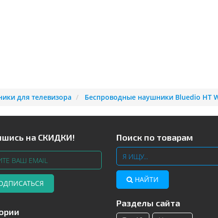
ики для телевизора
Беспроводные наушники Bluedio HT W
шись на СКИДКИ!
Поиск по товарам
НАЙТИ
ОДПИСАТЬСЯ
Разделы сайта
Телевизоры Samsung с изогнутым
Читать далее
ории
экраном – инновационные модели