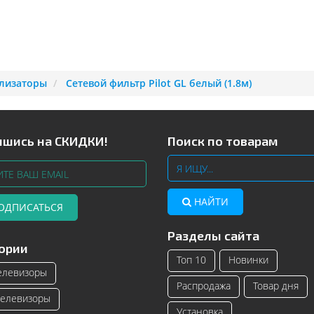
лизаторы
Сетевой фильтр Pilot GL белый (1.8м)
шись на СКИДКИ!
Поиск по товарам
НАЙТИ
ОДПИСАТЬСЯ
Разделы сайта
Телевизоры Samsung с изогнутым
Читать далее
ории
экраном – инновационные модели
Топ 10
Новинки
телевизоро...
елевизоры
Распродажа
Товар дня
Читать далее
елевизоры
Установка