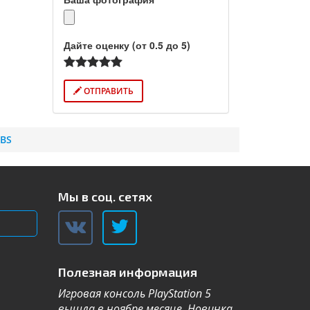
Дайте оценку (от 0.5 до 5)
ОТПРАВИТЬ
 BS
Мы в соц. сетях
Полезная информация
Игровая консоль PlayStation 5
Компания Sa
вышла в ноябре месяце. Новинка
каталог теле