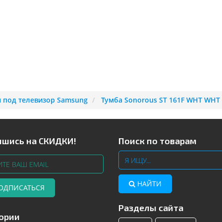
 под телевизор Samsung
Тумба Sonorous ST 161F WHT WHT
шись на СКИДКИ!
Поиск по товарам
НАЙТИ
ОДПИСАТЬСЯ
Разделы сайта
Телевизоры Samsung с изогнутым
Читать далее
ории
экраном – инновационные модели