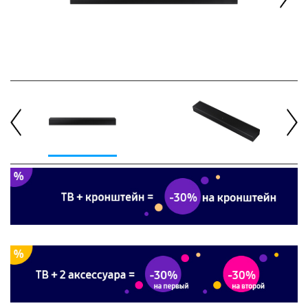
Next
Previous
Next