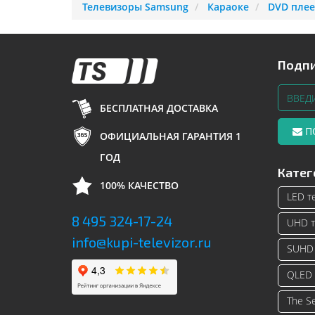
Телевизоры Samsung
Караоке
DVD плее
Подпи
БЕСПЛАТНАЯ ДОСТАВКА
П
ОФИЦИАЛЬНАЯ ГАРАНТИЯ 1
ГОД
Катег
100% КАЧЕСТВО
LED т
8 495 324-17-24
UHD т
info@kupi-televizor.ru
SUHD 
QLED 
The S