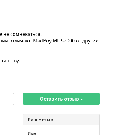
е не сомневаться.
ий отличают MadBoy MFP-2000 от других
оинству.
Оставить отзыв
Ваш отзыв
Имя