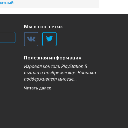
матный
Мы в соц. сетях
Полезная информация
Игровая консоль PlayStation 5
Компания Sa
вышла в ноябре месяце. Новинка
каталог теле
поддерживает многие...
новой серии 2
Читать далее
Читать далее