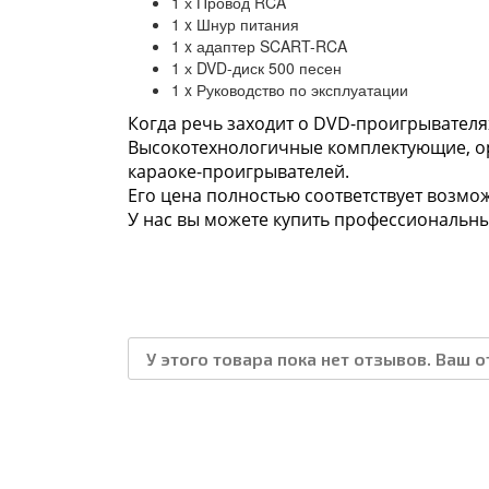
1 х Провод RCA
1 x Шнур питания
1 x адаптер SCART-RCA
1 х DVD-диск 500 песен
1 x Руководство по эксплуатации
Когда речь заходит о DVD-проигрывателях
Высокотехнологичные комплектующие, ор
караоке-проигрывателей.
Его цена полностью соответствует возмо
У нас вы можете купить профессиональны
У этого товара пока нет отзывов. Ваш 