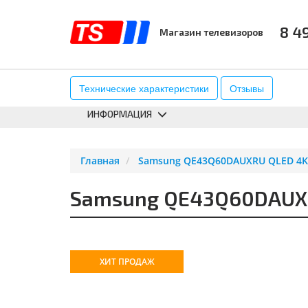
8 4
Магазин телевизоров
КАТАЛОГ
АКСЕССУАРЫ
К
Технические характеристики
Отзывы
ИНФОРМАЦИЯ
Главная
Samsung QE43Q60DAUXRU QLED 4K 
Samsung QE43Q60DAUXRU
ХИТ ПРОДАЖ