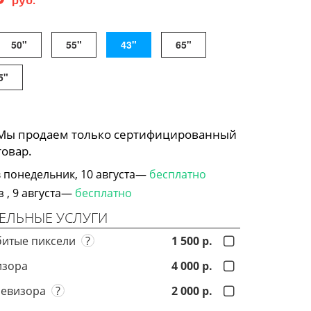
50"
55"
43"
65"
5"
 Мы продаем только сертифицированный
товар.
 понедельник, 10 августа—
бесплатно
, 9 августа—
бесплатно
ЕЛЬНЫЕ УСЛУГИ
битые пиксели
?
1 500 р.
изора
4 000 р.
левизора
?
2 000 р.