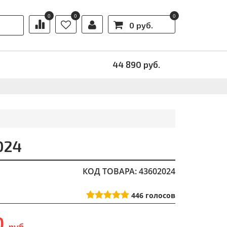
0
0
0
0 руб.
Ы
АКЦИИ
44 890
руб.
024
КОД ТОВАРА: 43602024
446
голосов
0
руб.