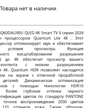
Товара нет в наличии
Q60DAUXRU QLED 4K Smart TV 6 серии 2024
н процессором Quantum Lite 4К . Этот
ессор оптимизирует звук и обеспечивает
е условия просмотра. Функция
ального масштабирование разрешения
г») до 4K обеспечит просмотр вашего
контента с низким разрешением
и 4К. Quantum HDR позволяет насладится
ом на экране с отличной проработкой
 деталей. Динамическая оптимизация
тонов с помощью технологии HDR10
ет более глубокие оттенки черного
ртификация цветов по стандарту РANTONE
т точное воспроизведение 2030 цветов
110 оттенков кожи. Таким образом,