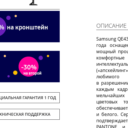
Next
ОПИСАНИЕ
Samsung QE43
года оснаще
мощный проц
комфортны
интеллекту
(«апскейлин
любимого 
в разрешени
каждым кадр
мельчайших
ИАЛЬНАЯ ГАРАНТИЯ 1 ГОД
цветовых 
обеспечива
и белого. Се
ЕХНИЧЕСКАЯ ПОДДЕРЖКА
подтверждае
PANTONE и 