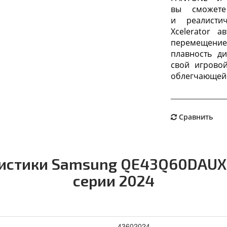
вы сможет
и реалисти
Xcelerator 
перемещение 
плавность д
свой игрово
облегчающей 
Сравнить
ристики Samsung QE43Q60DAUXR
серии 2024
43602024