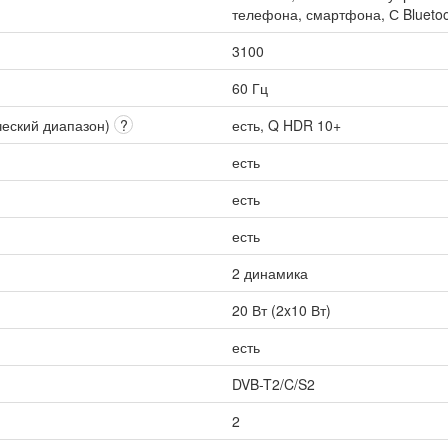
телефона, смартфона, С Bluetoo
3100
60 Гц
ческий диапазон)
?
есть, Q HDR 10+
есть
есть
есть
2 динамика
20 Вт (2x10 Вт)
есть
DVB-T2/C/S2
2