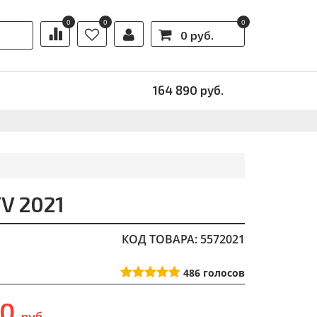
0
0
0
0 руб.
Ы
АКЦИИ
164 890
руб.
V 2021
КОД ТОВАРА: 5572021
486
голосов
90
руб.