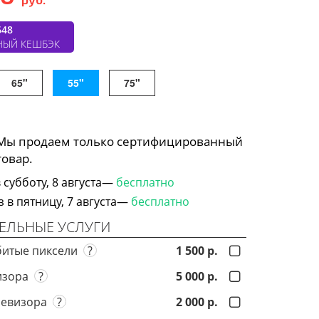
648
НЫЙ КЕШБЭК
65"
55"
75"
 Мы продаем только сертифицированный
товар.
субботу, 8 августа—
бесплатно
в пятницу, 7 августа—
бесплатно
ЕЛЬНЫЕ УСЛУГИ
битые пиксели
?
1 500 р.
визора
?
5 000 р.
левизора
?
2 000 р.