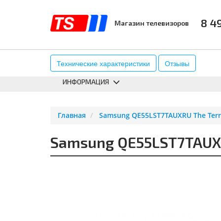
8 4
Магазин телевизоров
КАТАЛОГ
АКСЕССУАРЫ
К
Технические характеристики
Отзывы
ИНФОРМАЦИЯ
Главная
Samsung QE55LST7TAUXRU The Terr
Samsung QE55LST7TAUXR