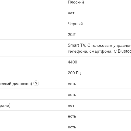
Плоский
нет
Черный
2021
Smart TV, C голосовым управлен
телефона, смартфона, С Bluetoo
4400
200 Гц
ческий диапазон)
?
есть
есть
кране)
нет
есть
есть