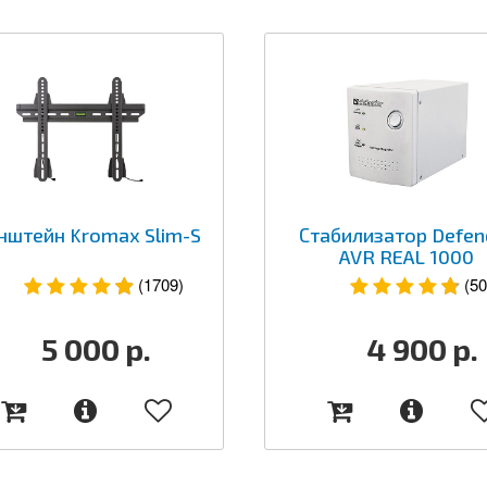
нштейн Kromax Slim-S
Стабилизатор Defen
AVR REAL 1000
(1709)
(50
5 000
р.
4 900
р.