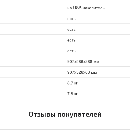
на USB-накопитель
есть
есть
есть
есть
907x586x288 мм
907x526x63 мм
8.7 кг
7.8 кг
Отзывы покупателей