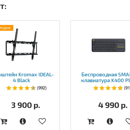
т:
ПРОДАЖ
нштейн Kromax IDEAL-
Беспроводная SMA
4 Black
клавиатура K400 P
(992)
(91
3 900
р.
4 990
р.