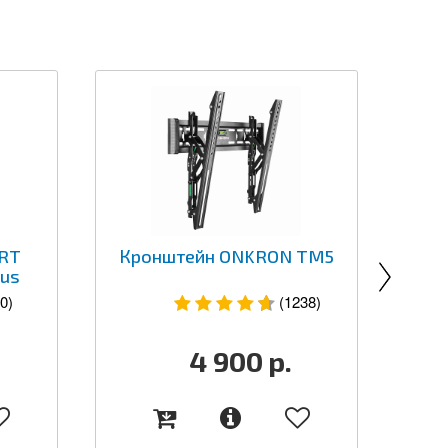
RT
Кронштейн ONKRON TM5
Кр
lus
0)
(1238)
4 900
р.