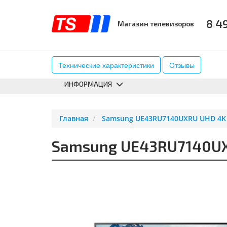
8 4
Магазин телевизоров
КАТАЛОГ
АКСЕССУАРЫ
К
Технические характеристики
Отзывы
ИНФОРМАЦИЯ
Главная
Samsung UE43RU7140UXRU UHD 4K S
Samsung UE43RU7140UXR