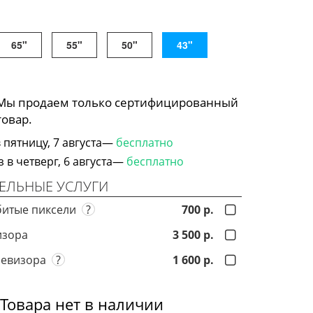
65"
55"
50"
43"
 Мы продаем только сертифицированный
товар.
 пятницу, 7 августа—
бесплатно
в четверг, 6 августа—
бесплатно
ЕЛЬНЫЕ УСЛУГИ
битые пиксели
?
700 р.
изора
3 500 р.
левизора
?
1 600 р.
Товара нет в наличии