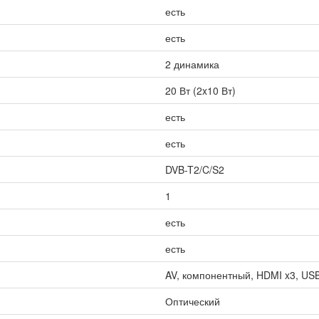
есть
есть
2 динамика
20 Вт (2x10 Вт)
есть
есть
DVB-T2/C/S2
1
есть
есть
AV, компонентный, HDMI x3, USB x
Оптический