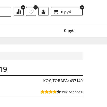
0
0
0
0 руб.
Ы
АКЦИИ
0
руб.
19
КОД ТОВАРА: 437140
287
голосов