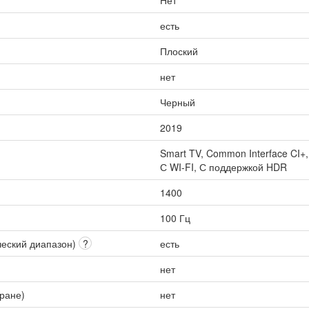
Нет
есть
Плоский
нет
Черный
2019
Smart TV, Common Interface CI+
С WI-FI, С поддержкой HDR
1400
100 Гц
ческий диапазон)
?
есть
нет
кране)
нет