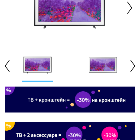
Next
Previous
Next