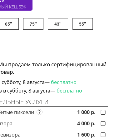
78
НЫЙ КЕШБЭК
65"
75"
43"
55"
 Мы продаем только сертифицированный
товар.
субботу, 8 августа—
бесплатно
в субботу, 8 августа—
бесплатно
ЕЛЬНЫЕ УСЛУГИ
битые пиксели
?
1 000 р.
изора
4 000 р.
левизора
1 600 р.