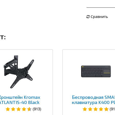
Сравнить
т:
Кронштейн Kromax
Беспроводная SMA
ATLANTIS-40 Black
клавиатура K400 P
(913)
(91