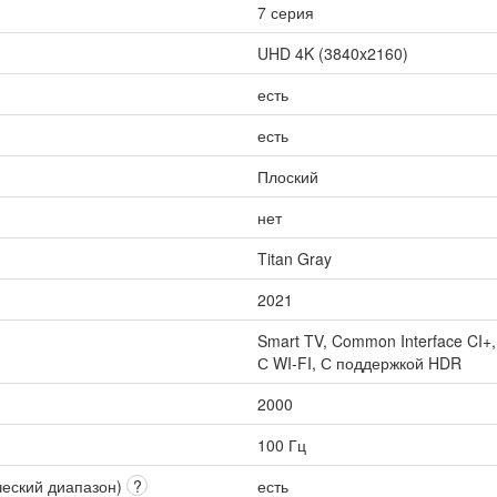
7 серия
UHD 4K (3840x2160)
есть
есть
Плоский
нет
Titan Gray
2021
Smart TV, Common Interface CI+
С WI-FI, С поддержкой HDR
2000
100 Гц
ческий диапазон)
?
есть