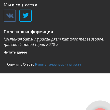
Мы в соц. сетях
Полезная информация
в.
Технология Neo QLED была создана благодаря
В
гигантскому Mini-LED ТВ Samsung, The ...
н
Читать далее
Ч
Copyright © 2026
Купить телевизор - магазин