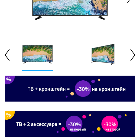
Next
Previous
Next