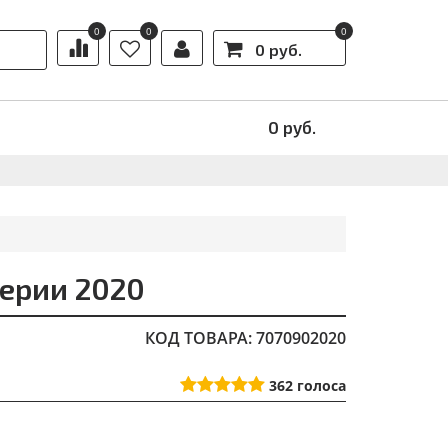
0
0
0
0 руб.
Ы
АКЦИИ
0
руб.
серии 2020
КОД ТОВАРА: 7070902020
362
голоса