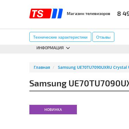
8 4
Магазин телевизоров
КАТАЛОГ
АКСЕССУАРЫ
К
Технические характеристики
Отзывы
ИНФОРМАЦИЯ
Главная
Samsung UE70TU7090UXRU Crystal 
Samsung UE70TU7090UXR
НОВИНКА