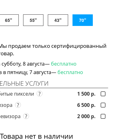
65"
55"
43"
70"
 Мы продаем только сертифицированный
товар.
субботу, 8 августа—
бесплатно
в пятницу, 7 августа—
бесплатно
ЕЛЬНЫЕ УСЛУГИ
битые пиксели
?
1 500 р.
визора
?
6 500 р.
левизора
?
2 000 р.
Товара нет в наличии