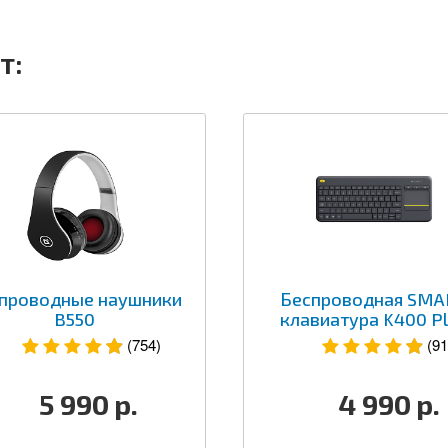
т:
проводные наушники
Беспроводная SMA
B550
клавиатура K400 P
(754)
(91
5 990
р.
4 990
р.