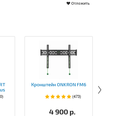
Отложить
RT
Кронштейн ONKRON FM6
Се
lus
0)
(473)
4 900
р.