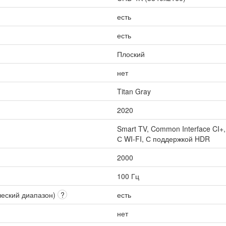
есть
есть
Плоский
нет
Titan Gray
2020
Smart TV, Common Interface CI+
С WI-FI, С поддержкой HDR
2000
100 Гц
ческий диапазон)
?
есть
нет