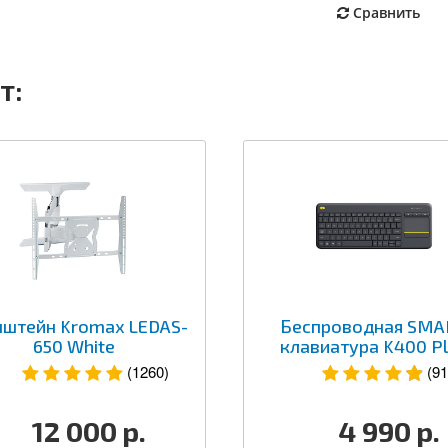
Сравнить
т:
штейн Kromax LEDAS-
Беспроводная SMA
650 White
клавиатура K400 P
(1260)
(91
12 000
р.
4 990
р.