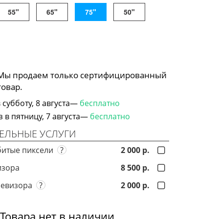
55"
65"
75"
50"
 Мы продаем только сертифицированный
товар.
субботу, 8 августа—
бесплатно
в пятницу, 7 августа—
бесплатно
ЕЛЬНЫЕ УСЛУГИ
битые пиксели
?
2 000 р.
изора
8 500 р.
левизора
?
2 000 р.
Товара нет в наличии