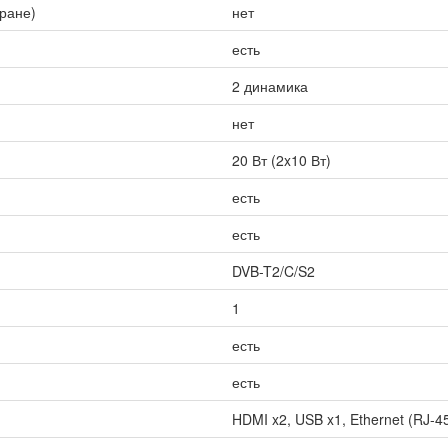
кране)
нет
есть
2 динамика
нет
20 Вт (2x10 Вт)
есть
есть
DVB-T2/C/S2
1
есть
есть
HDMI x2, USB x1, Ethernet (RJ-45)