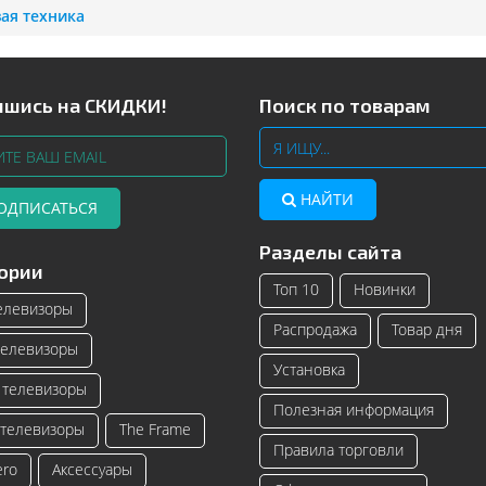
ая техника
шись на СКИДКИ!
Поиск по товарам
НАЙТИ
ОДПИСАТЬСЯ
Разделы сайта
Телевизоры Samsung с изогнутым
Читать далее
ории
экраном – инновационные модели
Топ 10
Новинки
телевизоро...
елевизоры
Распродажа
Товар дня
Читать далее
елевизоры
Установка
телевизоры
Полезная информация
телевизоры
The Frame
Правила торговли
ero
Аксессуары