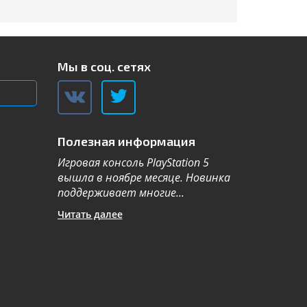
Мы в соц. сетях
Полезная информация
Игровая консоль PlayStation 5
Компания Sa
вышла в ноябре месяце. Новинка
каталог теле
поддерживает многие...
новой серии 2
Читать далее
Читать далее