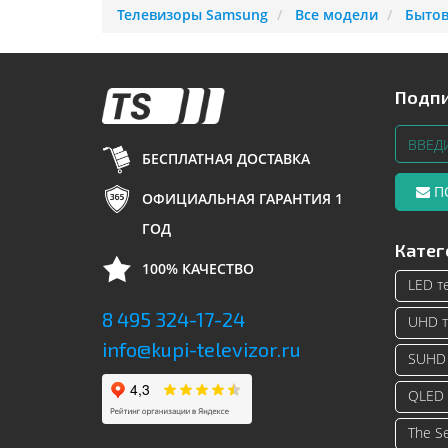
Телевизоры Samsung
Все модели
Бытов
Подпи
БЕСПЛАТНАЯ ДОСТАВКА
П
ОФИЦИАЛЬНАЯ ГАРАНТИЯ 1
ГОД
Катег
100% КАЧЕСТВО
LED т
8 495 324-17-24
UHD т
info@kupi-televizor.ru
SUHD 
QLED 
The S