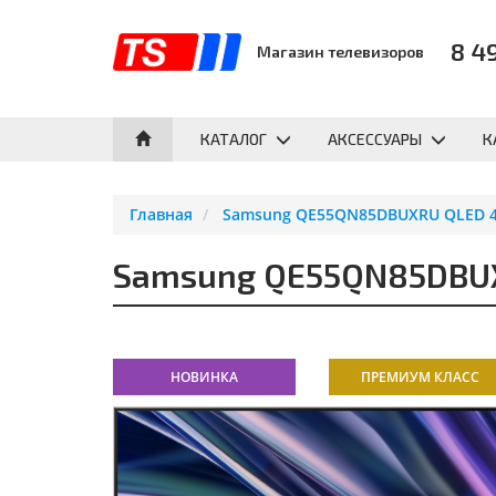
8 4
Магазин телевизоров
КАТАЛОГ
АКСЕССУАРЫ
К
Главная
Samsung QE55QN85DBUXRU QLED 4K
Samsung QE55QN85DBUXR
НОВИНКА
ПРЕМИУМ КЛАСС