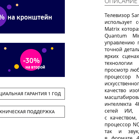
ОПИСАНИЕ
Телевизор S
использует 
Matrix котор
Quantum Mi
управлению п
точной детал
ярких сцена
технологии 
просмотр люб
процессор 
искусственн
качество из
ИАЛЬНАЯ ГАРАНТИЯ 1 ГОД
масштабиров
интеллекта 
сетей ИИ, 
ЕХНИЧЕСКАЯ ПОДДЕРЖКА
с качеством
процессор NQ
так и звук
в формате 4