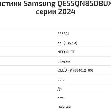
истики Samsung QE55QN85DBUX
серии 2024
558524
55" (135 см)
NEO QLED
8 серия
QLED 4K (3840x2160)
есть
Да
есть
Плоский