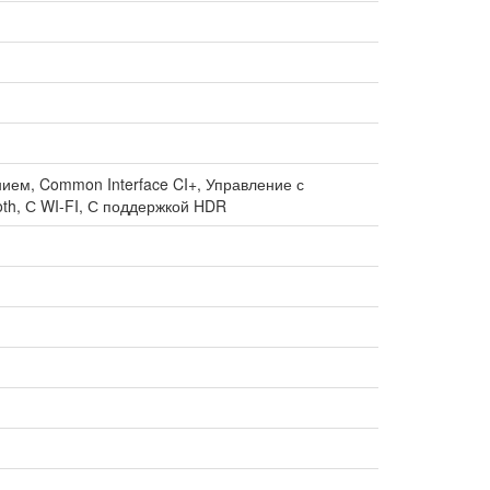
ием, Common Interface CI+, Управление с
th, С WI-FI, С поддержкой HDR