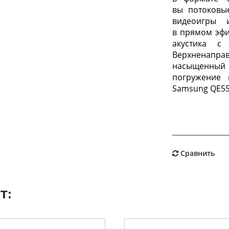
вы потоковы
видеоигры 
в прямом эф
акустика с
Верхненапра
насыщенный 
погружение 
Samsung QE5
Сравнить
т: