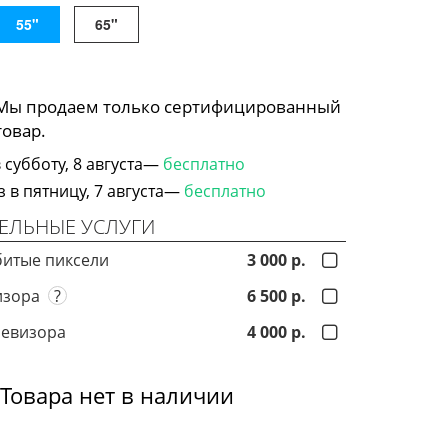
55"
65"
 Мы продаем только сертифицированный
товар.
субботу, 8 августа—
бесплатно
в пятницу, 7 августа—
бесплатно
ЕЛЬНЫЕ УСЛУГИ
битые пиксели
3 000 р.
визора
?
6 500 р.
левизора
4 000 р.
Товара нет в наличии