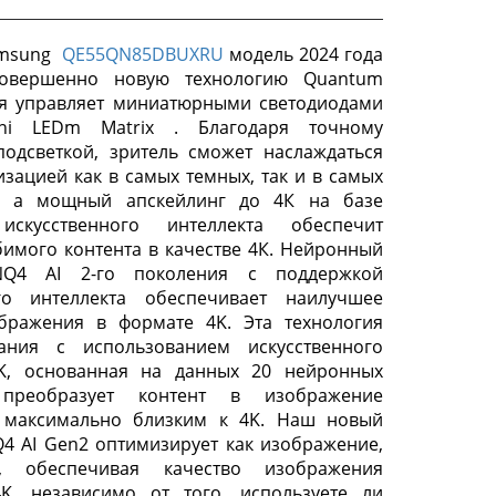
amsung
QE55QN85DBUXRU
модель 2024 года
совершенно новую технологию Quantum
ая управляет миниатюрными светодиодами
ni LEDm Matrix . Благодаря точному
одсветкой, зритель сможет наслаждаться
изацией как в самых темных, так и в самых
х а мощный апскейлинг до 4К на базе
искусственного интеллекта обеспечит
имого контента в качестве 4К. Нейронный
NQ4 AI 2-го поколения с поддержкой
ого интеллекта обеспечивает наилучшее
ображения в формате 4K. Эта технология
ания с использованием искусственного
4K, основанная на данных 20 нейронных
преобразует контент в изображение
, максимально близким к 4K. Наш новый
4 AI Gen2 оптимизирует как изображение,
, обеспечивая качество изображения
K, независимо от того, используете ли