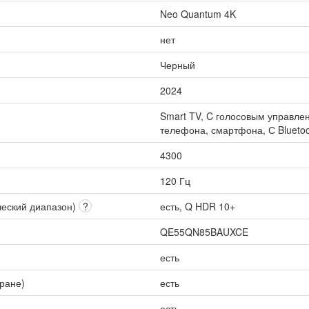
Neo Quantum 4K
нет
Черный
2024
Smart TV, C голосовым управлен
телефона, смартфона, С Bluetoo
4300
120 Гц
ческий диапазон)
?
есть, Q HDR 10+
QE55QN85BAUXCE
есть
кране)
есть
есть