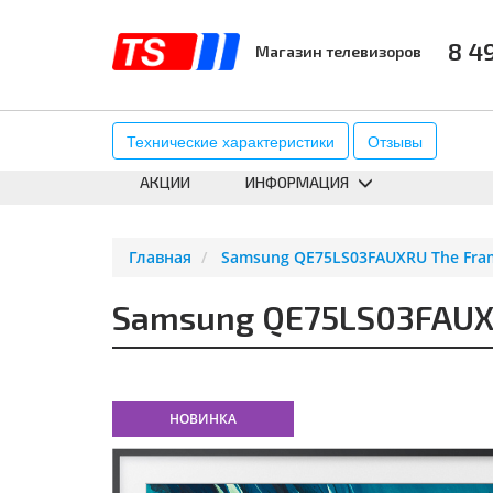
8 4
Магазин телевизоров
КАТАЛОГ
АКСЕССУАРЫ
К
Технические характеристики
Отзывы
АКЦИИ
ИНФОРМАЦИЯ
Главная
Samsung QE75LS03FAUXRU The Fram
Samsung QE75LS03FAUXR
НОВИНКА