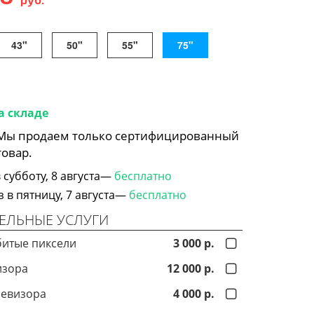
43"
50"
55"
75"
а складе
 Мы продаем только сертифицированный
товар.
субботу, 8 августа—
бесплатно
в пятницу, 7 августа—
бесплатно
ЕЛЬНЫЕ УСЛУГИ
битые пиксели
3 000 р.
изора
12 000 р.
левизора
4 000 р.