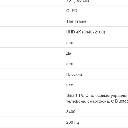
75" (180 см)
QLED
The Frame
UHD 4K (3840x2160)
есть
Да
есть
Плоский
нет
Smart TV, C голосовым управлен
телефона, смартфона, С Bluetoo
3400
200 Гц