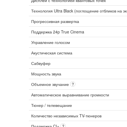
Дисплей с технологией квантовых точек
Технология Ultra Black (поглощение отбликов на э
Прогрессивная развертка
Поддержка 24p True Cinema
Управление голосом
Акустическая система
Сабвуфер
Мощность звука
Объемное звучание
?
Автоматическое выравнивание громкости
Тюнер / телевещание
Количество независимых TV-тюнеров
Поддержка CI+
?