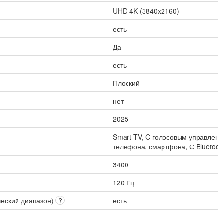
UHD 4K (3840x2160)
есть
Да
есть
Плоский
нет
2025
Smart TV, C голосовым управлен
телефона, смартфона, С Bluetoo
3400
120 Гц
ческий диапазон)
?
есть