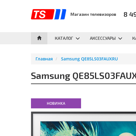
8 4
Магазин телевизоров
КАТАЛОГ
АКСЕССУАРЫ
К
Главная
Samsung QE85LS03FAUXRU
Samsung QE85LS03FAU
НОВИНКА