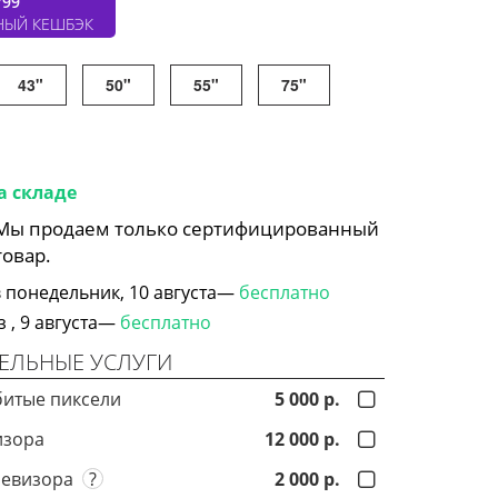
799
НЫЙ КЕШБЭК
43"
50"
55"
75"
а складе
 Мы продаем только сертифицированный
товар.
 понедельник, 10 августа—
бесплатно
, 9 августа—
бесплатно
ЕЛЬНЫЕ УСЛУГИ
битые пиксели
5 000 р.
изора
12 000 р.
левизора
?
2 000 р.