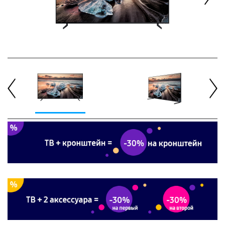
Next
Previous
Next