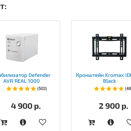
т:
абилизатор Defender
Кронштейн Kromax ID
AVR REAL 1000
Black
(503)
(48
4 900
р.
2 900
р.