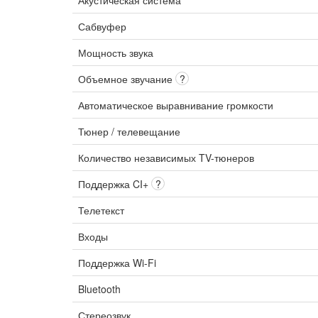
Акустическая система
Сабвуфер
Мощность звука
Объемное звучание
?
Автоматическое выравнивание громкости
Тюнер / телевещание
Количество независимых TV-тюнеров
Поддержка CI+
?
Телетекст
Входы
Поддержка Wi-Fi
Bluetooth
Стереозвук