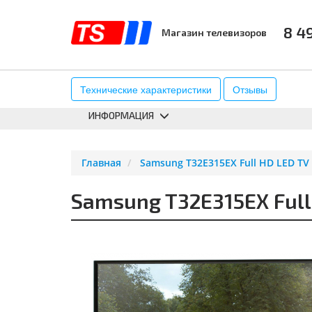
8 4
Магазин телевизоров
КАТАЛОГ
АКСЕССУАРЫ
К
Технические характеристики
Отзывы
ИНФОРМАЦИЯ
Главная
Samsung T32E315EX Full HD LED TV
Samsung T32E315EX Full