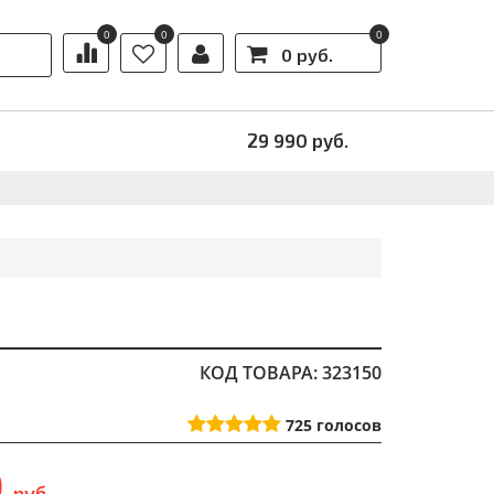
0
0
0
0 руб.
Ы
АКЦИИ
29 990
руб.
КОД ТОВАРА: 323150
725
голосов
0
руб.