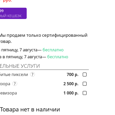
99
НЫЙ КЕШБЭК
 Мы продаем только сертифицированный
товар.
 пятницу, 7 августа—
бесплатно
в пятницу, 7 августа—
бесплатно
ЕЛЬНЫЕ УСЛУГИ
битые пиксели
?
700 р.
визора
?
2 500 р.
левизора
1 000 р.
Товара нет в наличии