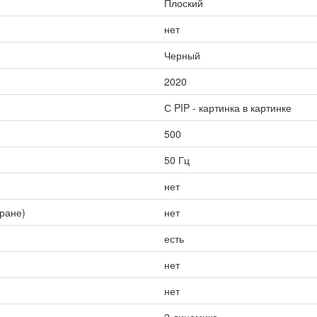
Плоский
нет
Черный
2020
С PIP - картинка в картинке
500
50 Гц
нет
кране)
нет
есть
нет
нет