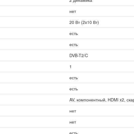
2 динамика
нет
20 Вт (2x10 Вт)
есть
есть
DVB-T2/C
1
есть
есть
AV, компонентный, HDMI x2, ска
нет
нет
есть