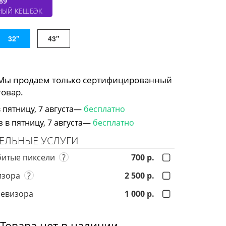
89
НЫЙ КЕШБЭК
32"
43"
 Мы продаем только сертифицированный
товар.
 пятницу, 7 августа—
бесплатно
в пятницу, 7 августа—
бесплатно
ЕЛЬНЫЕ УСЛУГИ
битые пиксели
?
700 р.
визора
?
2 500 р.
левизора
1 000 р.
Товара нет в наличии