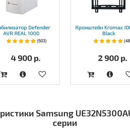
абилизатор Defender
Кронштейн Kromax ID
AVR REAL 1000
Black
(503)
(48
4 900
р.
2 900
р.
еристики Samsung UE32N5300AUX
серии