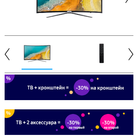
Next
Previous
Next