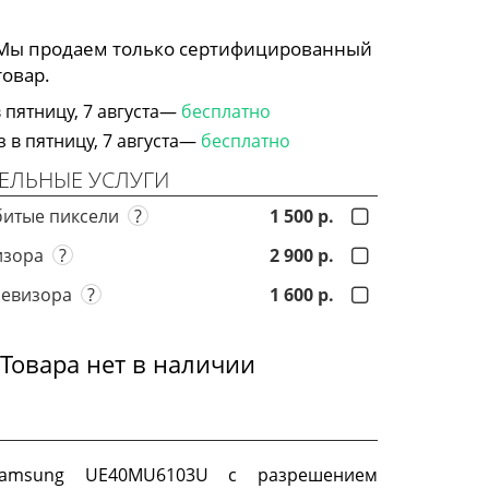
 Мы продаем только сертифицированный
товар.
 пятницу, 7 августа—
бесплатно
в пятницу, 7 августа—
бесплатно
ЕЛЬНЫЕ УСЛУГИ
битые пиксели
?
1 500 р.
визора
?
2 900 р.
левизора
?
1 600 р.
Товара нет в наличии
Samsung UE40MU6103U с разрешением