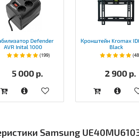
абилизатор Defender
Кронштейн Kromax ID
AVR Inital 1000
Black
(199)
(48
5 000
р.
2 900
р.
еристики Samsung UE40MU6103