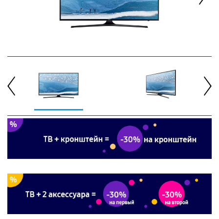
Next
Previous
Next