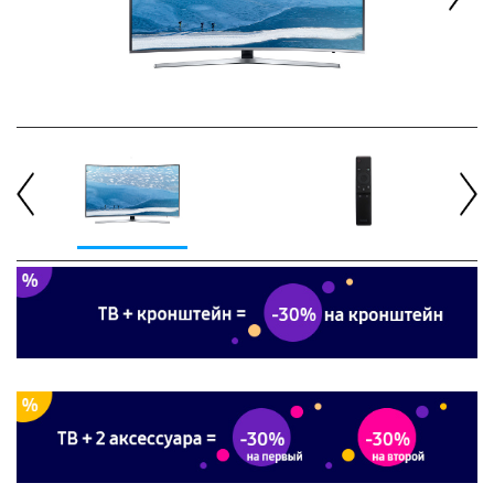
Next
Previous
Next