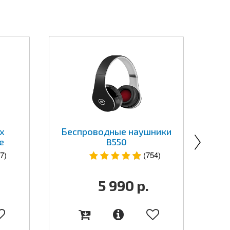
x
Беспроводные наушники
Б
e
B550
к
7)
(754)
5 990
р.