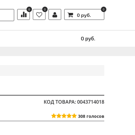
0
0
0
0 руб.
Ы
АКЦИИ
0
руб.
КОД ТОВАРА: 0043714018
308
голосов