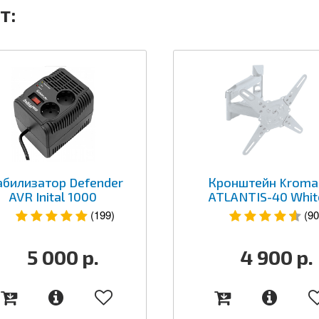
т:
абилизатор Defender
Кронштейн Kroma
AVR Inital 1000
ATLANTIS-40 Whit
(199)
(90
5 000
р.
4 900
р.