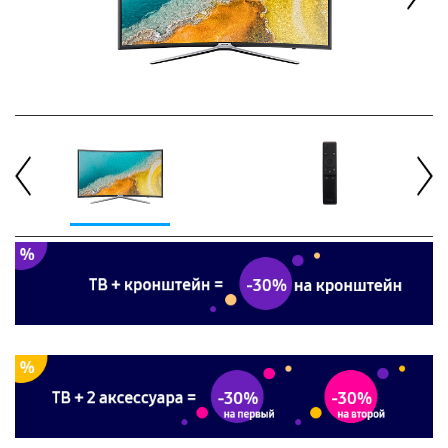
Next
Previous
Next