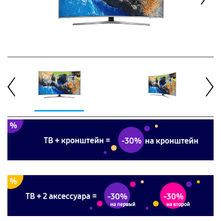
Next
Previous
Next