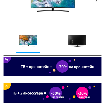
Next
Previous
Next