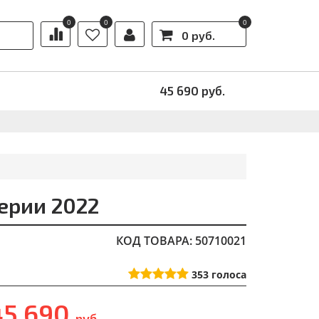
0
0
0
0 руб.
Ы
АКЦИИ
45 690
руб.
ерии 2022
КОД ТОВАРА: 50710021
353
голоса
45 690
руб.