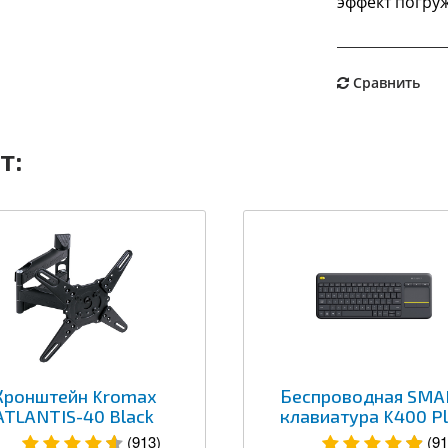
эффект погру
Сравнить
т:
Кронштейн Kromax
Беспроводная SMA
ATLANTIS-40 Black
клавиатура K400 P
(913)
(91