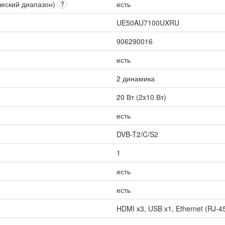
ческий диапазон)
?
есть
UE50AU7100UXRU
906290016
есть
2 динамика
20 Вт (2x10 Вт)
есть
DVB-T2/C/S2
1
есть
есть
HDMI x3, USB x1, Ethernet (RJ-45)