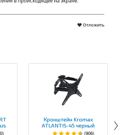
жения в происходящее на экране.
Отложить
RT
Кронштейн Kromax
Се
lus
ATLANTIS-45 черный
0)
(906)