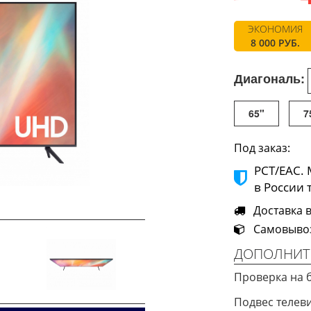
ЭКОНОМИЯ
8 000 РУБ.
Диагональ:
65"
7
Под заказ:
РСТ/ЕАС.
в России 
Доставка в 
Самовывоз 
ДОПОЛНИТ
Проверка на 
Next
Подвес телев