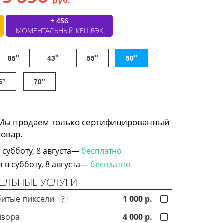
+ 456
МОМЕНТАЛЬНЫЙ КЕШБЭК
85"
43"
55"
50"
5"
70"
 Мы продаем только сертифицированный
товар.
субботу, 8 августа—
бесплатно
в субботу, 8 августа—
бесплатно
ЕЛЬНЫЕ УСЛУГИ
битые пиксели
?
1 000 р.
изора
4 000 р.