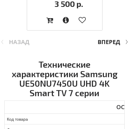
3 500
р.
НАЗАД
ВПЕРЕД
Технические
характеристики Samsung
UE50NU7450U UHD 4K
Smart TV 7 серии
ОСН
Код товара