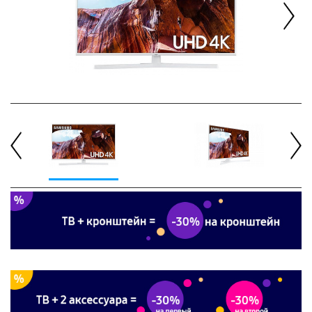
Next
Previous
Next