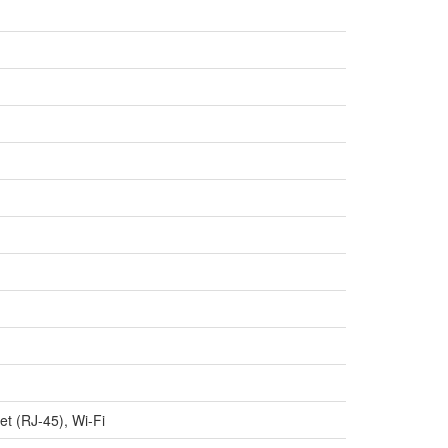
t (RJ-45), Wi-Fi