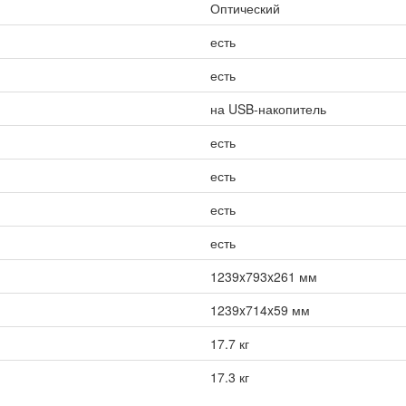
Оптический
есть
есть
на USB-накопитель
есть
есть
есть
есть
1239x793x261 мм
1239x714x59 мм
17.7 кг
17.3 кг