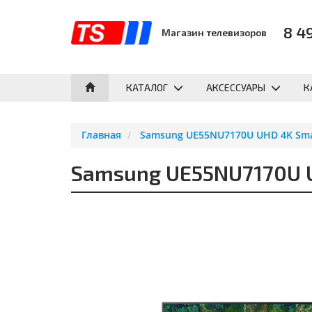
8 4
Магазин телевизоров
КАТАЛОГ
АКСЕССУАРЫ
К
Главная
Samsung UE55NU7170U UHD 4K Sma
Samsung UE55NU7170U U