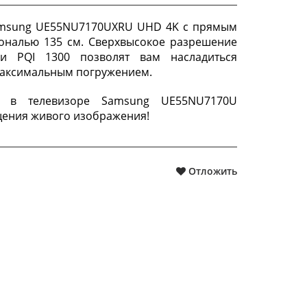
amsung UE55NU7170UXRU UHD 4K с прямым
ональю 135 см. Сверхвысокое разрешение
и PQI 1300 позволят вам насладиться
максимальным погружением.
° в телевизоре Samsung UE55NU7170U
ения живого изображения!
Отложить