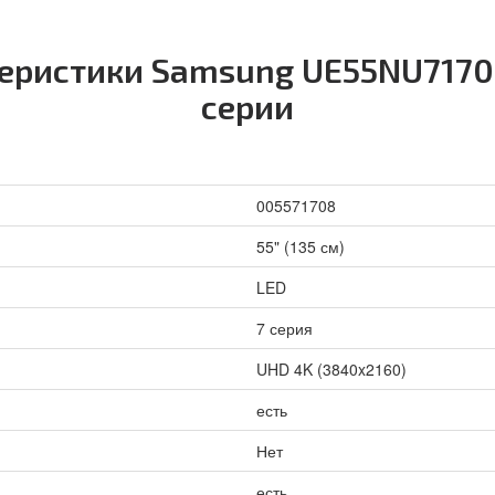
еристики Samsung UE55NU7170U
серии
005571708
55" (135 см)
LED
7 серия
UHD 4K (3840x2160)
есть
Нет
есть