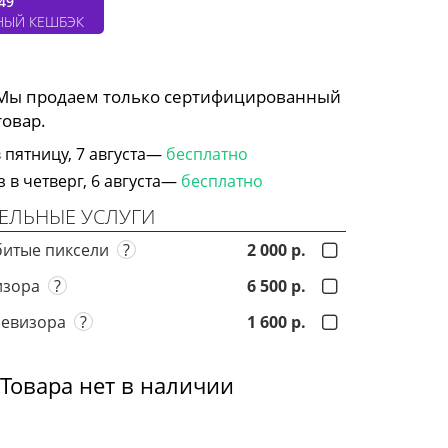
49
НЫЙ КЕШБЭК
 Мы продаем только сертифицированный
товар.
 пятницу, 7 августа—
бесплатно
в четверг, 6 августа—
бесплатно
ЕЛЬНЫЕ УСЛУГИ
битые пиксели
?
2 000 р.
визора
?
6 500 р.
левизора
?
1 600 р.
Товара нет в наличии