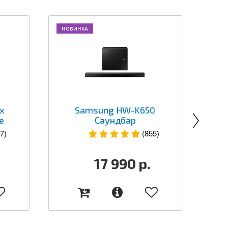
НОВИНКА
x
Samsung HW-K650
Бе
e
Саундбар
7)
(855)
17 990
р.