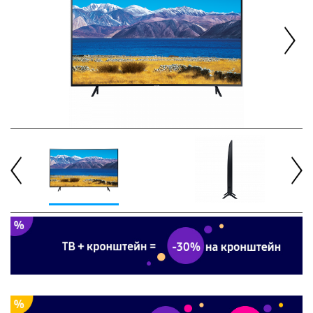
Next
Previous
Next