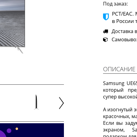
Под заказ:
РСТ/ЕАС.
в России 
Доставка в 
Самовывоз 
ОПИСАНИЕ
Samsung UE6
который пре
супер высокой
А изогнутый 
Next
красочных, м
Если вы заду
экраном, S
подарком для 