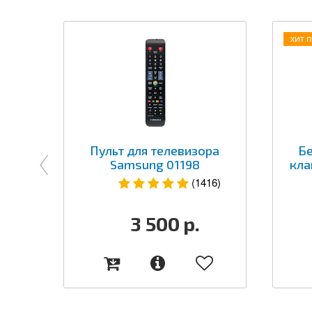
ХИТ 
Пульт для телевизора
Б
Samsung 01198
кла
(1416)
3 500
р.