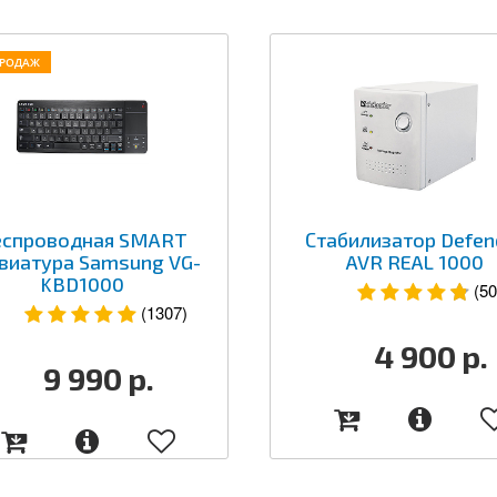
ПРОДАЖ
еспроводная SMART
Стабилизатор Defen
виатура Samsung VG-
AVR REAL 1000
KBD1000
(50
(1307)
4 900
р.
9 990
р.