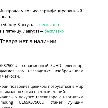
 Мы продаем только сертифицированный
товар.
субботу, 8 августа—
бесплатно
в пятницу, 7 августа—
бесплатно
Товара нет в наличии
5KS7500U - современный SUHD телевизор,
длагает вам насладиться изображением
 четкости.
экран позволяет целиком погрузиться в мир
аксимально ярких цветосочетаний.
мались о покупке телевизора с изогнутым
amsung UE65KS7500U станет лучшим
ваших глаз.