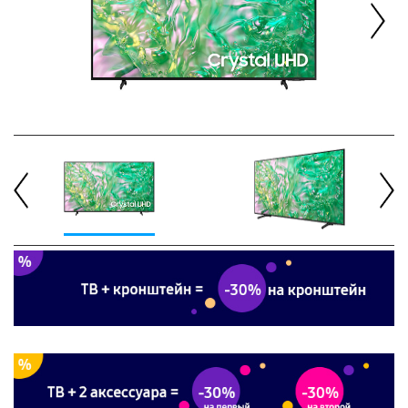
Next
Previous
Next