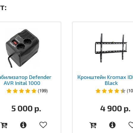
т:
абилизатор Defender
Кронштейн Kromax ID
AVR Inital 1000
Black
(199)
(10
5 000
р.
4 900
р.