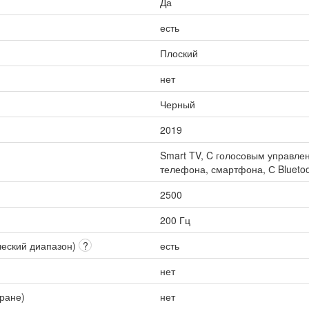
Да
есть
Плоский
нет
Черный
2019
Smart TV, C голосовым управлен
телефона, смартфона, С Bluetoo
2500
200 Гц
ческий диапазон)
?
есть
нет
кране)
нет