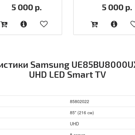
5 000
р.
5 000
р.
истики Samsung UE85BU8000UX
UHD LED Smart TV
85802022
85" (216 см)
UHD
8 серия