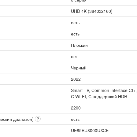
UHD 4K (3840x2160)
есть
есть
Плоский
нет
Черный
2022
Smart TV, Common Interface CI+
С WI-FI, С поддержкой HDR
2200
ческий диапазон)
?
есть
UE85BU8000UXCE