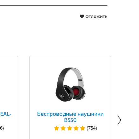
Отложить
EAL-
Беспроводные наушники
Б
B550
к
6)
(754)