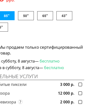
85"
50"
65"
43"
5"
 Мы продаем только сертифицированный
товар.
субботу, 8 августа—
бесплатно
в субботу, 8 августа—
бесплатно
ЕЛЬНЫЕ УСЛУГИ
битые пиксели
3 000 р.
изора
12 000 р.
левизора
?
2 000 р.