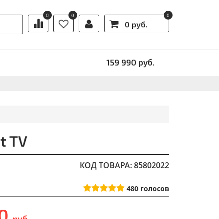
0
0
0
0 руб.
Ы
АКЦИИ
159 990
руб.
t TV
КОД ТОВАРА: 85802022
480
голосов
90
руб.