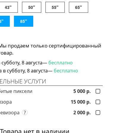
43"
50"
55"
65"
5"
85"
 Мы продаем только сертифицированный
товар.
субботу, 8 августа—
бесплатно
в субботу, 8 августа—
бесплатно
ЕЛЬНЫЕ УСЛУГИ
битые пиксели
5 000 р.
изора
15 000 р.
левизора
?
2 000 р.
Товара нет в наличии