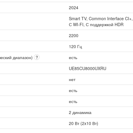
2024
Smart TV, Common Interface CI+
С WI-FI, С поддержкой HDR
2200
120 Гц
ческий диапазон)
?
есть
UE85CU8000UXRU
нет
есть
есть
2 динамика
20 Вт (2x10 Вт)