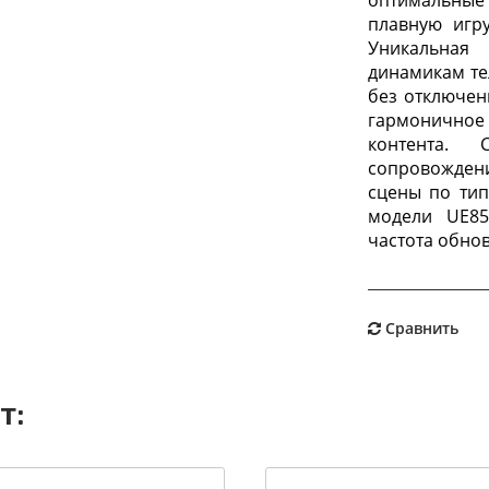
оптимальные 
плавную игр
Уникальная
динамикам те
без отключен
гармонич
контента. 
сопровожден
сцены по тип
модели UE85
частота обнов
Сравнить
т: