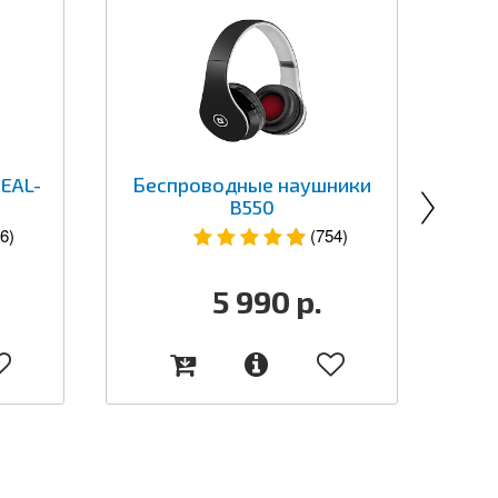
EAL-
Беспроводные наушники
Б
B550
к
6)
(754)
5 990
р.