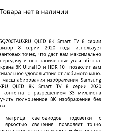
Товара нет в наличии
5Q700TAUXRU QLED 8K Smart TV 8 серии
евизор 8 серии 2020 года использует
вантовых точек, что даст вам максимально
передачу и неограниченные углы обзора.
крана 8K UltraHD и HDR 10+ позволит вам
симальное удовольствие от любимого кино.
AI масштабирования изображения Samsung
UXRU QLED 8K Smart TV 8 серии 2020
з контента с разрешением 33 миллиона
лучить полноценное 8K изображение без
ва.
я матрица светодиодов подсветки с
й яркостью свечения позволяет точно
костью самых светлых и темных фрагментов