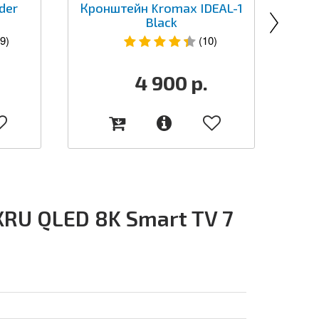
der
Кронштейн Kromax IDEAL-1
Б
Black
к
9)
(10)
4 900
р.
RU QLED 8K Smart TV 7