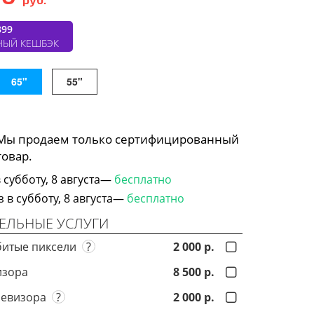
399
НЫЙ КЕШБЭК
65"
55"
 Мы продаем только сертифицированный
товар.
субботу, 8 августа—
бесплатно
в субботу, 8 августа—
бесплатно
ЕЛЬНЫЕ УСЛУГИ
битые пиксели
?
2 000 р.
изора
8 500 р.
левизора
?
2 000 р.