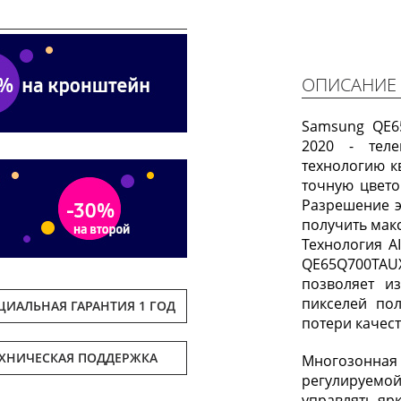
Next
ОПИСАНИЕ
Samsung QE6
2020 - тел
технологию к
точную цвето
Разрешение э
получить мак
Технология 
QE65Q700TA
позволяет и
пикселей по
ИАЛЬНАЯ ГАРАНТИЯ 1 ГОД
потери качест
ЕХНИЧЕСКАЯ ПОДДЕРЖКА
Многозонна
регулируемо
управлять яр