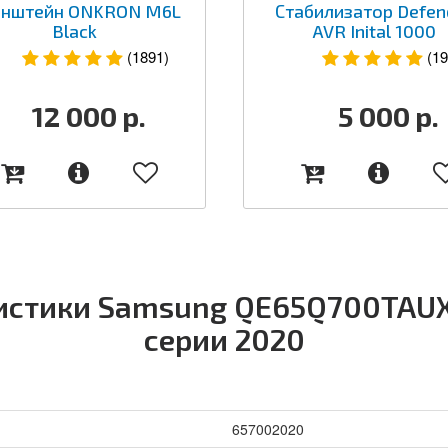
нштейн ONKRON M6L
Стабилизатор Defen
Black
AVR Inital 1000
(1891)
(19
12 000
р.
5 000
р.
истики Samsung QE65Q700TAUX
серии 2020
657002020