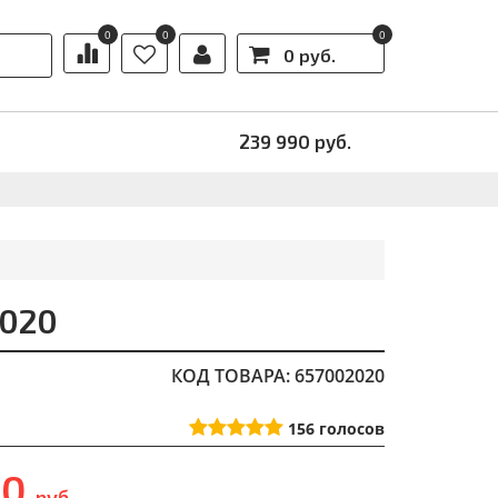
0
0
0
0 руб.
Ы
АКЦИИ
239 990
руб.
2020
КОД ТОВАРА: 657002020
156
голосов
90
руб.