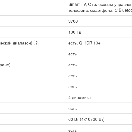
Smart TV, C голосовым управлен
телефона, смартфона, С Bluetoo
3700
100 Гц
ческий диапазон)
?
есть, Q HDR 10+
есть
кране)
есть
есть
есть
4 динамика
есть
60 Вт (4x10+20 Вт)
есть