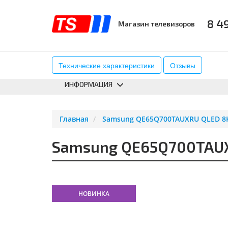
8 4
Магазин телевизоров
КАТАЛОГ
АКСЕССУАРЫ
К
Технические характеристики
Отзывы
ИНФОРМАЦИЯ
Главная
Samsung QE65Q700TAUXRU QLED 8K 
Samsung QE65Q700TAUXR
НОВИНКА