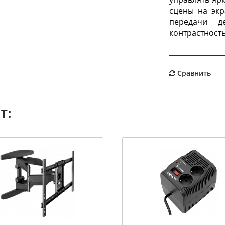
сцены на экр
передачи д
контрастност
Сравнить
т: