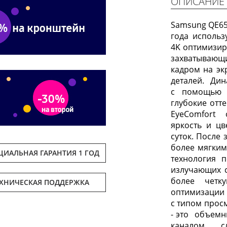
ОПИСАНИЕ
Samsung QE65
года использ
4K оптимизир
захватывающи
кадром на эк
деталей. Ди
с помощью 
глубокие отт
EyeComfort 
яркость и цв
суток. После 
более мягким
ИАЛЬНАЯ ГАРАНТИЯ 1 ГОД
технология п
излучающих с
более четк
ЕХНИЧЕСКАЯ ПОДДЕРЖКА
оптимизации 
с типом просм
- это объемн
каналом, 