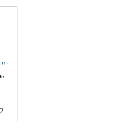
t m-
6)