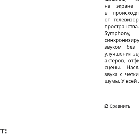
на экране 
в происход
от телевизо
пространства. ‏Благодаря уникальной фу
Symphony,
синхронизир
звуком без 
улучшения зву
актеров, отф
сцены. Насл
звука с четк
шумы. У всей
Сравнить
т: