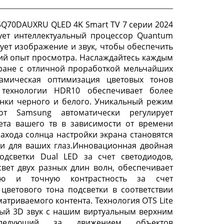
Q70DAUXRU QLED 4K Smart TV 7 серии 2024
ует интеллектуальный процессор Quantum
ует изображение и звук, чтобы обеспечить
й опыт просмотра. Наслаждайтесь каждым
ране с отличной проработкой мельчайших
намическая оптимизация цветовых тонов
технологии HDR10 обеспечивает более
енки черного и белого. Уникальный режим
от Samsung автоматически регулирует
ета вашего тв в зависимости от времени
захода солнца настройки экрана становятся
и для ваших глаз.Инновационная двойная
одсветки Dual LED за счет светодиодов,
вет двух разных длин волн, обеспечивает
ую и точную контрастность за счет
цветового тона подсветки в соответствии
атриваемого контента. Технология OTS Lite
ый 3D звук с нашим виртуальным верхним
следующий за движением объектов