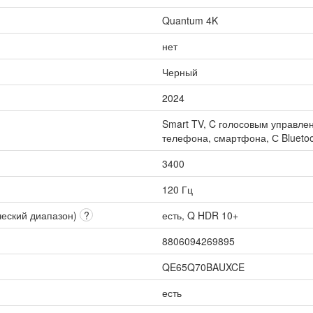
Quantum 4K
нет
Черный
2024
Smart TV, C голосовым управлен
телефона, смартфона, С Bluetoo
3400
120 Гц
ческий диапазон)
?
есть, Q HDR 10+
8806094269895
QE65Q70BAUXCE
есть