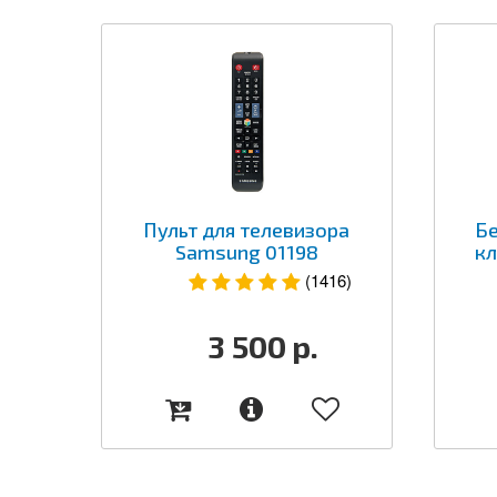
Пульт для телевизора
Б
Samsung 01198
кл
(1416)
3 500
р.