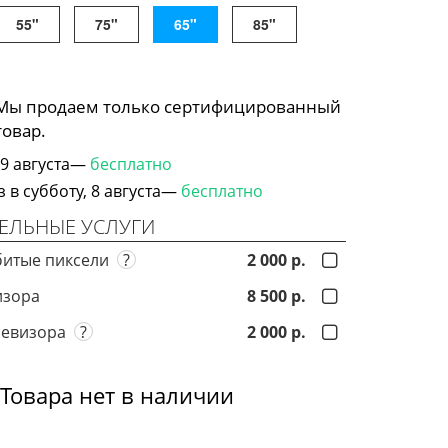
55"
75"
65"
85"
 Мы продаем только сертифицированный
товар.
 9 августа—
бесплатно
в субботу, 8 августа—
бесплатно
ЕЛЬНЫЕ УСЛУГИ
битые пиксели
?
2 000 р.
изора
8 500 р.
левизора
?
2 000 р.
Товара нет в наличии