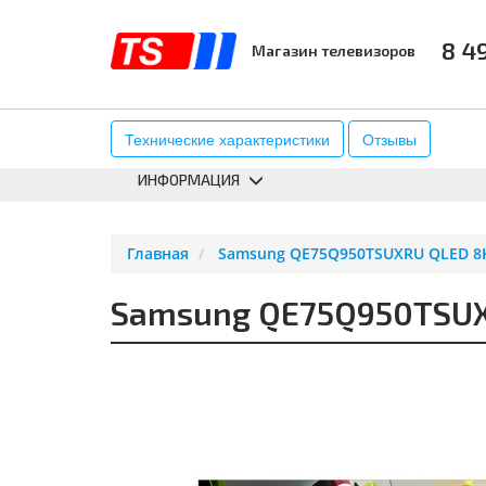
8 4
Магазин телевизоров
КАТАЛОГ
АКСЕССУАРЫ
К
Технические характеристики
Отзывы
ИНФОРМАЦИЯ
Главная
Samsung QE75Q950TSUXRU QLED 8K 
Samsung QE75Q950TSUXR