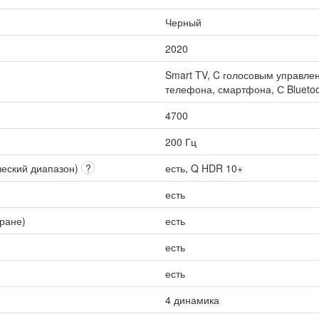
Черный
2020
Smart TV, C голосовым управлен
телефона, смартфона, С Bluetoo
4700
200 Гц
ческий диапазон)
?
есть, Q HDR 10+
есть
кране)
есть
есть
есть
4 динамика