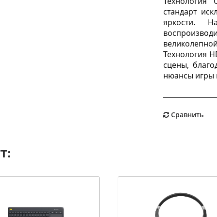
Технология 
стандарт ис
яркости. Н
воспроизвод
великолепн
Технология H
сцены, благ
нюансы игры 
Сравнить
т: