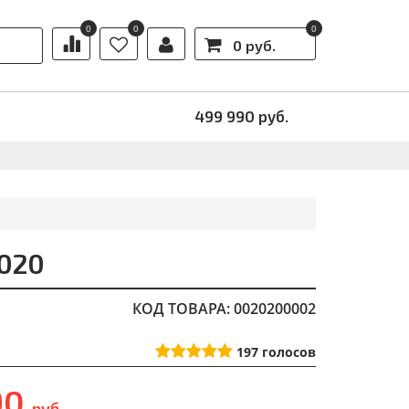
0
0
0
0 руб.
Ы
АКЦИИ
499 990
руб.
2020
КОД ТОВАРА: 0020200002
197
голосов
90
руб.