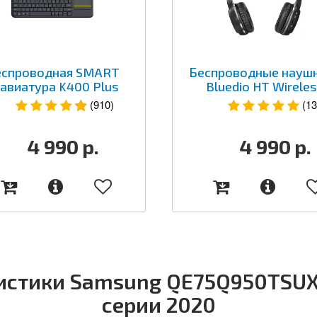
еспроводная SMART
Беспроводные науш
авиатура K400 Plus
Bluedio HT Wirele
(910)
(13
4 990
р.
4 990
р.
истики Samsung QE75Q950TSUX
серии 2020