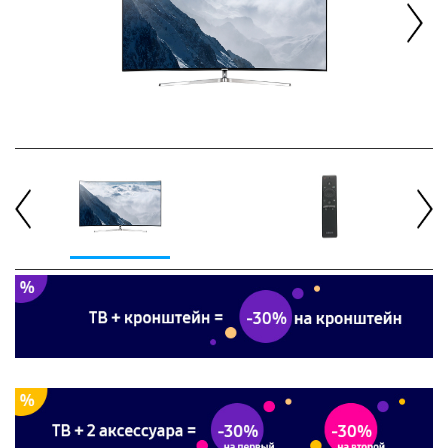
Next
Previous
Next