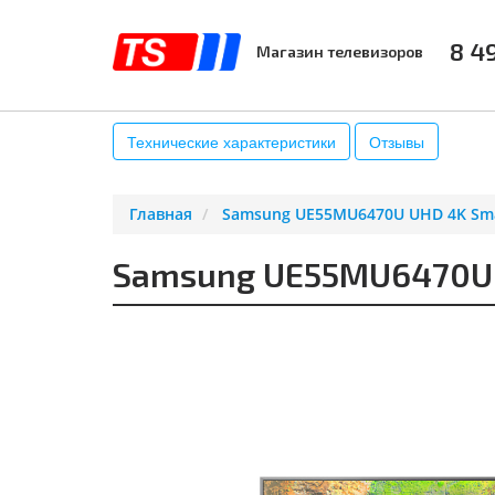
8 4
Магазин телевизоров
КАТАЛОГ
АКСЕССУАРЫ
К
Технические характеристики
Отзывы
Главная
Samsung UE55MU6470U UHD 4K Sma
Samsung UE55MU6470U U