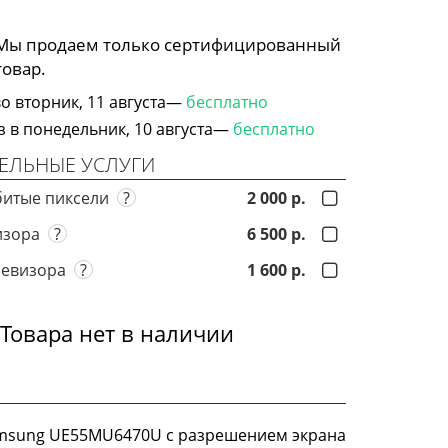
 Мы продаем только сертифицированный
товар.
о вторник, 11 августа—
бесплатно
в понедельник, 10 августа—
бесплатно
ЕЛЬНЫЕ УСЛУГИ
битые пиксели
?
2 000 р.
визора
?
6 500 р.
левизора
?
1 600 р.
Товара нет в наличии
msung UE55MU6470U с разрешением экрана