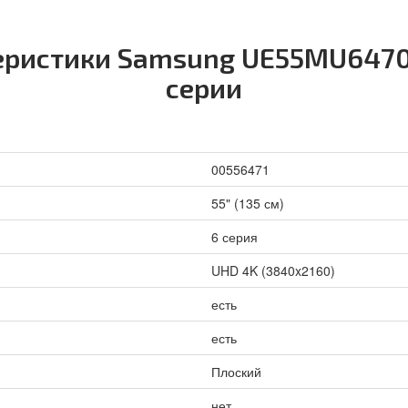
еристики Samsung UE55MU6470
серии
00556471
55" (135 см)
6 серия
UHD 4K (3840x2160)
есть
есть
Плоский
нет