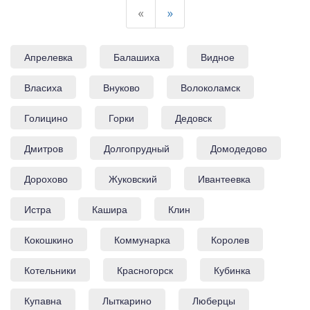
«
»
Апрелевка
Балашиха
Видное
Власиха
Внуково
Волоколамск
Голицино
Горки
Дедовск
Дмитров
Долгопрудный
Домодедово
Дорохово
Жуковский
Ивантеевка
Истра
Кашира
Клин
Кокошкино
Коммунарка
Королев
Котельники
Красногорск
Кубинка
Купавна
Лыткарино
Люберцы