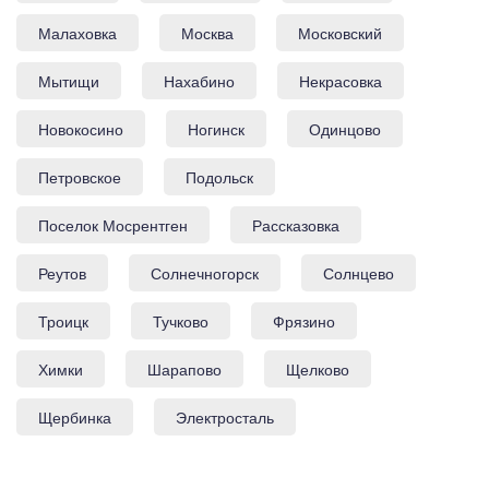
Малаховка
Москва
Московский
Мытищи
Нахабино
Некрасовка
Новокосино
Ногинск
Одинцово
Петровское
Подольск
Поселок Мосрентген
Рассказовка
Реутов
Солнечногорск
Солнцево
Троицк
Тучково
Фрязино
Химки
Шарапово
Щелково
Щербинка
Электросталь