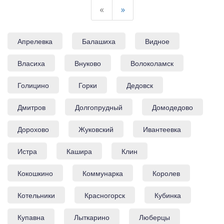
«
»
Апрелевка
Балашиха
Видное
Власиха
Внуково
Волоколамск
Голицино
Горки
Дедовск
Дмитров
Долгопрудный
Домодедово
Дорохово
Жуковский
Ивантеевка
Истра
Кашира
Клин
Кокошкино
Коммунарка
Королев
Котельники
Красногорск
Кубинка
Купавна
Лыткарино
Люберцы