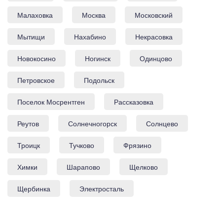
Малаховка
Москва
Московский
Мытищи
Нахабино
Некрасовка
Новокосино
Ногинск
Одинцово
Петровское
Подольск
Поселок Мосрентген
Рассказовка
Реутов
Солнечногорск
Солнцево
Троицк
Тучково
Фрязино
Химки
Шарапово
Щелково
Щербинка
Электросталь